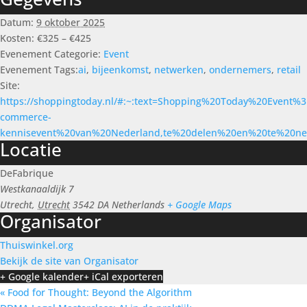
Datum:
9 oktober 2025
Kosten:
€325 – €425
Evenement Categorie:
Event
Evenement Tags:
ai
,
bijeenkomst
,
netwerken
,
ondernemers
,
retail
Site:
https://shoppingtoday.nl/#:~:text=Shopping%20Today%20Event
commerce-
kennisevent%20van%20Nederland,te%20delen%20en%20te%20ne
Locatie
DeFabrique
Westkanaaldijk 7
Utrecht
,
Utrecht
3542 DA
Netherlands
+ Google Maps
Organisator
Thuiswinkel.org
Bekijk de site van Organisator
+ Google kalender
+ iCal exporteren
«
Food for Thought: Beyond the Algorithm